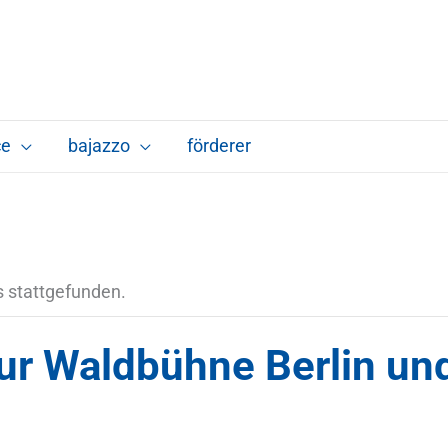
ce
bajazzo
förderer
s stattgefunden.
zur Waldbühne Berlin un