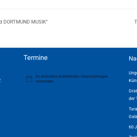
ind DORTMUND MUSIK“
T
Termine
Na
Unge
Es sind keine anstehenden Veranstaltungen
.
Küns
H
vorhanden.
i
n
Grat
w
der 
e
i
Tura
s
Gala
60 J