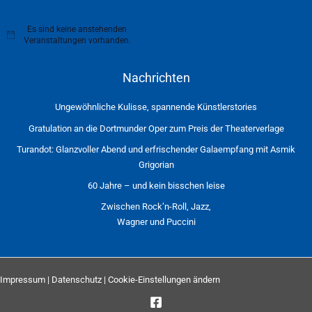
Es sind keine anstehenden
H
Veranstaltungen vorhanden.
i
n
w
Nachrichten
e
i
s
Ungewöhnliche Kulisse, spannende Künstlerstories
Gratulation an die Dortmunder Oper zum Preis der Theaterverlage
Turandot: Glanzvoller Abend und erfrischender Galaempfang mit Asmik
Grigorian
60 Jahre – und kein bisschen leise
Zwischen Rock’n-Roll, Jazz,
Wagner und Puccini
Impressum
|
Datenschutz
|
Cookie-Einstellungen ändern