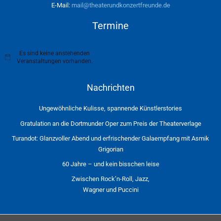
E-Mail:
mail@theaterundkonzertfreunde.de
Termine
Es sind keine anstehenden
H
Veranstaltungen vorhanden.
i
n
w
Nachrichten
e
i
s
Ungewöhnliche Kulisse, spannende Künstlerstories
Gratulation an die Dortmunder Oper zum Preis der Theaterverlage
Turandot: Glanzvoller Abend und erfrischender Galaempfang mit Asmik
Grigorian
60 Jahre – und kein bisschen leise
Zwischen Rock’n-Roll, Jazz,
Wagner und Puccini