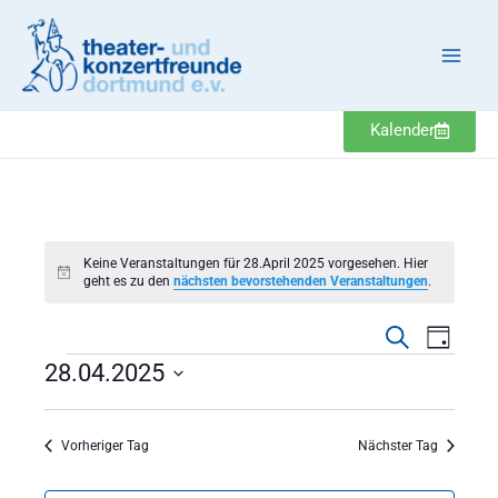
Zum
Inhalt
springen
Kalender
Veranstaltungen
Keine Veranstaltungen für 28.April 2025 vorgesehen. Hier
Hinweis
geht es zu den
nächsten bevorstehenden Veranstaltungen
.
Veranstaltung
Veranst
Suche
Tag
Suche
Ansicht
28.04.2025
und
Navigat
Datum
Ansichten,
wählen.
Navigation
Vorheriger Tag
Nächster Tag