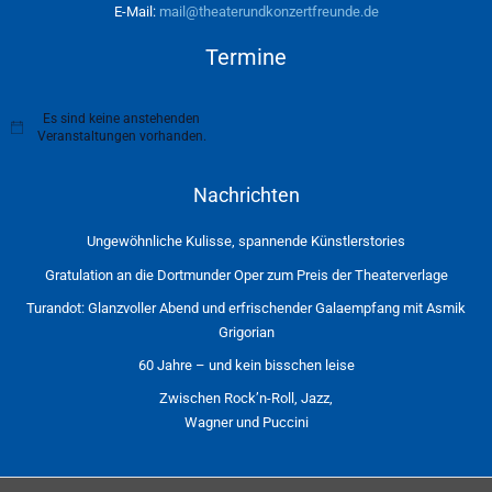
E-Mail:
mail@theaterundkonzertfreunde.de
Termine
Es sind keine anstehenden
H
Veranstaltungen vorhanden.
i
n
w
Nachrichten
e
i
s
Ungewöhnliche Kulisse, spannende Künstlerstories
Gratulation an die Dortmunder Oper zum Preis der Theaterverlage
Turandot: Glanzvoller Abend und erfrischender Galaempfang mit Asmik
Grigorian
60 Jahre – und kein bisschen leise
Zwischen Rock’n-Roll, Jazz,
Wagner und Puccini