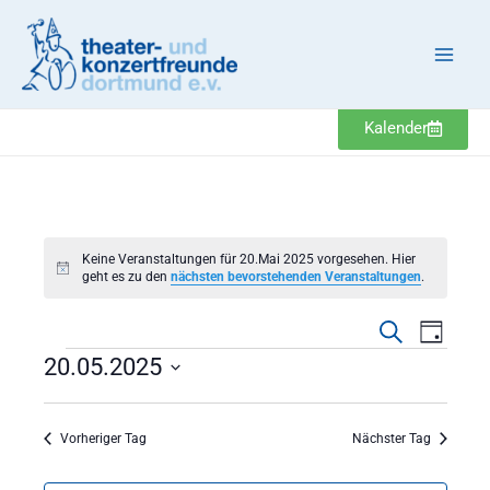
Zum
Inhalt
springen
Kalender
Veranstaltungen
Keine Veranstaltungen für 20.Mai 2025 vorgesehen. Hier
Hinweis
geht es zu den
nächsten bevorstehenden Veranstaltungen
.
Veranstaltung
Veranst
Suche
Tag
Suche
Ansicht
20.05.2025
und
Navigat
Datum
Ansichten,
wählen.
Navigation
Vorheriger Tag
Nächster Tag