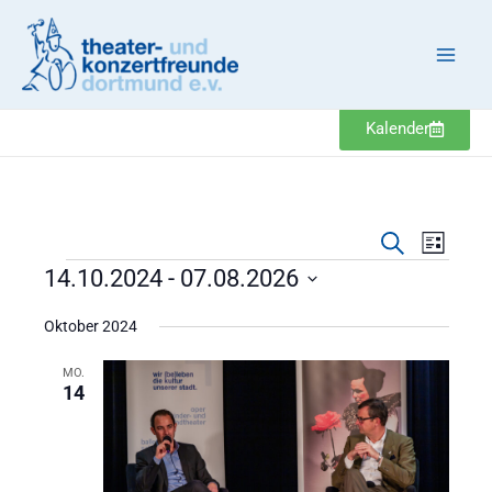
Zum
Inhalt
springen
Kalender
Veranstaltung
Veranst
Veranstaltungen
Suche
Liste
Suche
Ansicht
14.10.2024
 - 
07.08.2026
und
Navigat
Datum
Ansichten,
Oktober 2024
wählen.
Navigation
MO.
14