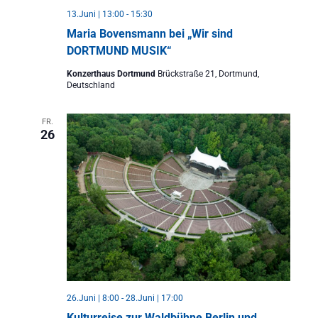
13.Juni | 13:00
-
15:30
Maria Bovensmann bei „Wir sind
DORTMUND MUSIK“
Konzerthaus Dortmund
Brückstraße 21, Dortmund,
Deutschland
FR.
26
26.Juni | 8:00
-
28.Juni | 17:00
Kulturreise zur Waldbühne Berlin und