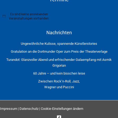
Es sind keine anstehenden
H
Veranstaltungen vorhanden.
i
n
w
Nachrichten
e
i
s
Ungewöhnliche Kulisse, spannende Künstlerstories
Gratulation an die Dortmunder Oper zum Preis der Theaterverlage
Turandot: Glanzvoller Abend und erfrischender Galaempfang mit Asmik
Grigorian
60 Jahre – und kein bisschen leise
Zwischen Rock’n-Roll, Jazz,
Wagner und Puccini
Impressum
|
Datenschutz
|
Cookie-Einstellungen ändern