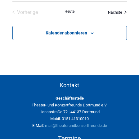
Vorherige
Heute
Veranstal
Nächste
Veranstaltungen
Kalender abonnieren
Kontakt
Geschäftsstelle
Theater- und Konzertfreunde Dortmund e.V.
Hansastraße 72 | 44137 Dortmund
Mobil: 0151 41310010
E-Mail:
mail@theaterundkonzertfreunde.de
Termine