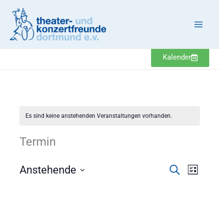
Zum
Inhalt
springen
Kalender
Es sind keine anstehenden Veranstaltungen vorhanden.
Termin
Veranstaltung
Veranst
Anstehende
Suche
Liste
Suche
Ansicht
Datum
und
Navigat
wählen.
Ansichten,
Navigation