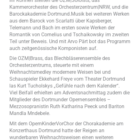
Ihr Können stellten die OZM|Soloists, das
Kammerorchester des Orchesterzentrum|NRW, und die
Barockakademie Dortmund.Musik bei weiteren Werken
aus dem Barock von Scarlatti über Kapsberger,
Telemann und Bach im ersten sowie Werken der
Romantik von Cornelius und Tschaikowsky im zweiten
Teil unter Beweis. Und mit Arvo Pärt bot das Programm
auch zeitgenössische Komponisten auf.
Die OZM|Brass, das Blechbläserensemble des
Orchesterzentrums, steuerte mit einem
Weihnachtsmedley modernere Weisen bei und
Schauspieler Ekkehard Freye vom Theater Dortmund
las Kurt Tucholskys „Gefühle nach dem Kalender“.
Viel Beifall erhielten am Adventsnachmittag zudem die
Mitglieder des Dortmunder Opernensembles –
Mezzosopranistin Ruth Katharina Peeck und Bariton
Mandla Mndebele.
Mit dem OpernKinderVorChor der Chorakademie am
Konzerthaus Dortmund hatte der Reigen an
wunderbaren Weihnachtsweisen einen weiteren