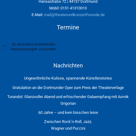
Hansastraße 72 | 44137 Dortmund
Mobil: 0151 41310010
E-Mail:
mail@theaterundkonzertfreunde.de
Termine
Es sind keine anstehenden
H
Veranstaltungen vorhanden.
i
n
w
Nachrichten
e
i
s
Ungewöhnliche Kulisse, spannende Künstlerstories
Gratulation an die Dortmunder Oper zum Preis der Theaterverlage
Turandot: Glanzvoller Abend und erfrischender Galaempfang mit Asmik
Grigorian
60 Jahre – und kein bisschen leise
Zwischen Rock’n-Roll, Jazz,
Wagner und Puccini