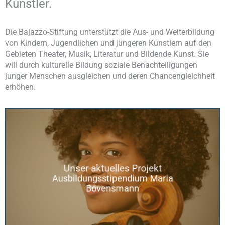
Künstler.
Die Bajazzo-Stiftung unterstützt die Aus- und Weiterbildung
von Kindern, Jugendlichen und jüngeren Künstlern auf den
Gebieten Theater, Musik, Literatur und Bildende Kunst. Sie
will durch kulturelle Bildung soziale Benachteiligungen
junger Menschen ausgleichen und deren Chancengleichheit
erhöhen.
Wir fördern zusammen mit der
Unser aktuelles Projekt
Mozart Gesellschaft Dortmund
Ausbildungsstipendium Maria
Bovensmann
Mehr über Maria Bovensmann