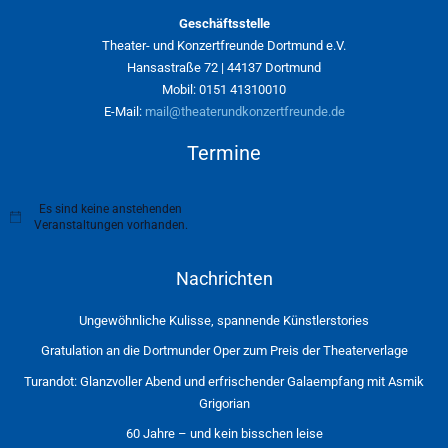
Geschäftsstelle
Theater- und Konzertfreunde Dortmund e.V.
Hansastraße 72 | 44137 Dortmund
Mobil: 0151 41310010
E-Mail:
mail@theaterundkonzertfreunde.de
Termine
Es sind keine anstehenden
H
Veranstaltungen vorhanden.
i
n
w
Nachrichten
e
i
s
Ungewöhnliche Kulisse, spannende Künstlerstories
Gratulation an die Dortmunder Oper zum Preis der Theaterverlage
Turandot: Glanzvoller Abend und erfrischender Galaempfang mit Asmik
Grigorian
60 Jahre – und kein bisschen leise