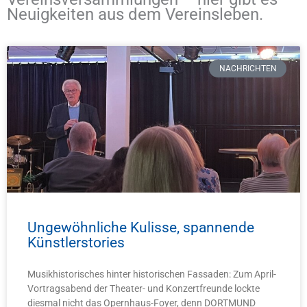
Neuigkeiten aus dem Vereinsleben.
S
S
S
S
S
e
e
e
e
e
NACHRICHTEN
i
i
i
i
i
t
t
t
t
t
e
e
e
e
e
Ungewöhnliche Kulisse, spannende
Künstlerstories
Musikhistorisches hinter historischen Fassaden: Zum April-
Vortragsabend der Theater- und Konzertfreunde lockte
diesmal nicht das Opernhaus-Foyer, denn DORTMUND