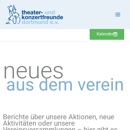
Zum
Inhalt
springen
Kalender
neues
aus dem verein
Berichte über unsere Aktionen, neue
Aktivitäten oder unsere
Vereinsversammlungen – hier gibt es