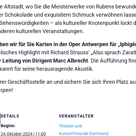
che Altstadt, wo Sie die Meisterwerke von Rubens bewund
icher Schokolade und exquisitem Schmuck verwöhnen las
e Sehenswürdigkeiten – als kultureller Knotenpunkt lockt 
nderen kulturellen Veranstaltungen.
en wir für Sie Karten in der Oper Antwerpen für „Iphigé
isches Highlight mit Richard Strauss‘ „Also sprach Zara
 Leitung von Dirigent Marc Albrecht
. Die Aufführung fi
ekannt für seine herausragende Akustik.
rer Geschäftsstelle an und sichern Sie sich Ihren Platz a
erpen!
DETAILS
VERANSTALTER
Beginn:
Theater-und
Konzertfreunde Dortmund
24.Oktober 2024 | 11:00