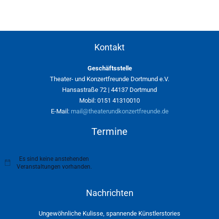
Kontakt
Geschäftsstelle
Theater- und Konzertfreunde Dortmund e.V.
Hansastraße 72 | 44137 Dortmund
Mobil: 0151 41310010
E-Mail:
mail@theaterundkonzertfreunde.de
Termine
Es sind keine anstehenden
H
Veranstaltungen vorhanden.
i
n
w
Nachrichten
e
i
s
Ungewöhnliche Kulisse, spannende Künstlerstories