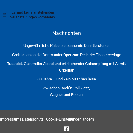
Es sind keine anstehenden
H
Veranstaltungen vorhanden.
i
n
w
Nachrichten
e
i
s
Ungewöhnliche Kulisse, spannende Künstlerstories
Gratulation an die Dortmunder Oper zum Preis der Theaterverlage
Turandot: Glanzvoller Abend und erfrischender Galaempfang mit Asmik
Grigorian
60 Jahre – und kein bisschen leise
Zwischen Rock’n-Roll, Jazz,
Wagner und Puccini
Impressum
|
Datenschutz
|
Cookie-Einstellungen ändern