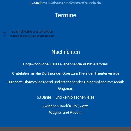
E-Mail:
mail@theaterundkonzertfreunde.de
Termine
Es sind keine anstehenden
H
Veranstaltungen vorhanden.
i
n
w
Nachrichten
e
i
s
Ungewöhnliche Kulisse, spannende Künstlerstories
Gratulation an die Dortmunder Oper zum Preis der Theaterverlage
Turandot: Glanzvoller Abend und erfrischender Galaempfang mit Asmik
Grigorian
60 Jahre – und kein bisschen leise
Zwischen Rock’n-Roll, Jazz,
Wagner und Puccini