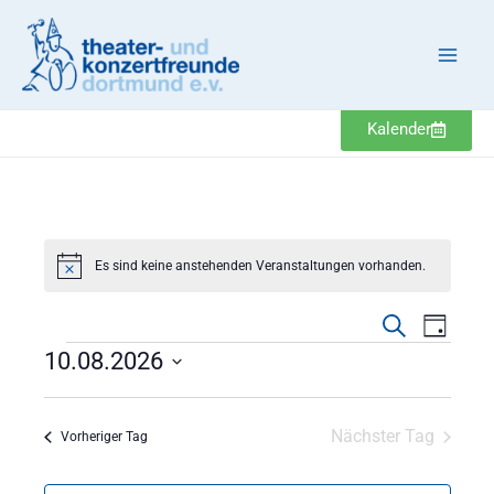
Zum
Inhalt
springen
Kalender
Veranstaltungen
Es sind keine anstehenden Veranstaltungen vorhanden.
Hinweis
Veranstaltung
Veranst
Suche
Tag
Suche
Ansicht
10.08.2026
und
Navigat
Datum
Ansichten,
wählen.
Navigation
Nächster Tag
Vorheriger Tag