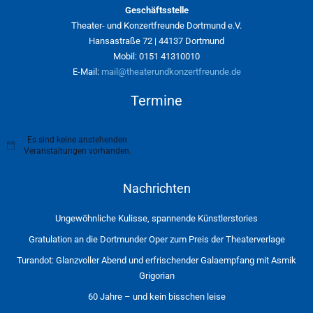
Geschäftsstelle
Theater- und Konzertfreunde Dortmund e.V.
Hansastraße 72 | 44137 Dortmund
Mobil: 0151 41310010
E-Mail:
mail@theaterundkonzertfreunde.de
Termine
Es sind keine anstehenden
H
Veranstaltungen vorhanden.
i
n
w
Nachrichten
e
i
s
Ungewöhnliche Kulisse, spannende Künstlerstories
Gratulation an die Dortmunder Oper zum Preis der Theaterverlage
Turandot: Glanzvoller Abend und erfrischender Galaempfang mit Asmik
Grigorian
60 Jahre – und kein bisschen leise