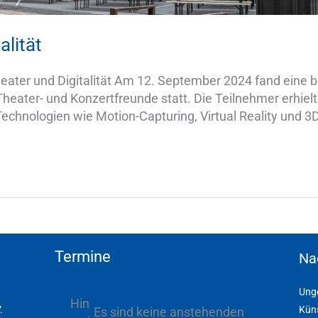
alität
heater und Digitalität Am 12. September 2024 fand eine
r Theater- und Konzertfreunde statt. Die Teilnehmer erhiel
hnologien wie Motion-Capturing, Virtual Reality und 3D
Termine
Na
Unge
Hin
.
Küns
Es sind keine anstehenden