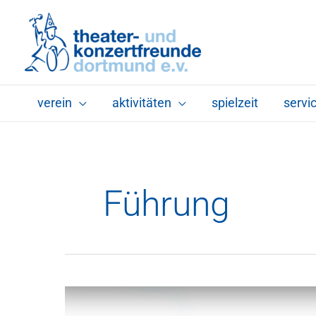
Zum
Inhalt
springen
verein
aktivitäten
spielzeit
servi
Führung
Akademie
für