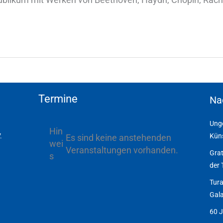
Termine
Na
Unge
Hin
.
Küns
Es sind keine anstehenden
wei
Veranstaltungen vorhanden.
Grat
s
der 
Tura
Gala
60 J