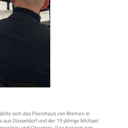
delte sich das Pianohaus van Bremen in
a aus Düsseldorf und der 19-jährige Michael
hmaninov und Ginastera. Das Konzert zog