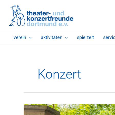
Zum
Inhalt
springen
verein
aktivitäten
spielzeit
servi
Konzert
Das
war