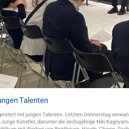
jungen Talenten
eistert mit jungen Talenten. Letzten Donnerstag verwan
. Junge Künstler, darunter die sechsjährige Niki Kageyam
ublikum mit Werken von Beethoven, Haydn, Chopin, Rac