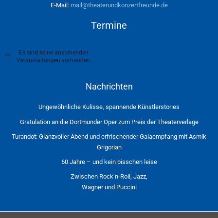
E-Mail:
mail@theaterundkonzertfreunde.de
Termine
Es sind keine anstehenden
H
Veranstaltungen vorhanden.
i
n
w
Nachrichten
e
i
s
Ungewöhnliche Kulisse, spannende Künstlerstories
Gratulation an die Dortmunder Oper zum Preis der Theaterverlage
Turandot: Glanzvoller Abend und erfrischender Galaempfang mit Asmik
Grigorian
60 Jahre – und kein bisschen leise
Zwischen Rock’n-Roll, Jazz,
Wagner und Puccini