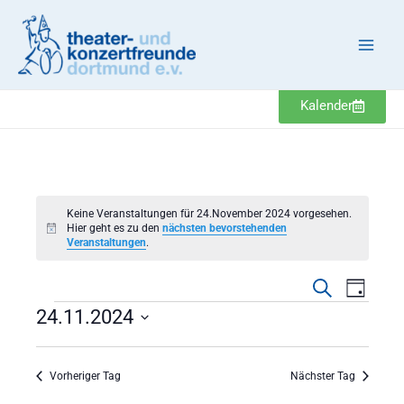
Zum
Inhalt
springen
Kalender
Veranstaltungen
Keine Veranstaltungen für 24.November 2024 vorgesehen.
Hier geht es zu den
nächsten bevorstehenden
Hinweis
Veranstaltungen
.
Veranstaltung
Veranst
Suche
Tag
Suche
Ansicht
24.11.2024
und
Navigat
Datum
Ansichten,
wählen.
Navigation
Vorheriger Tag
Nächster Tag