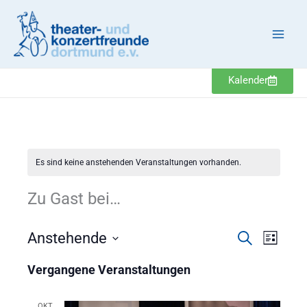
Zum
Inhalt
springen
Kalender
Es sind keine anstehenden Veranstaltungen vorhanden.
Zu Gast bei…
Veranstaltung
Veranst
Anstehende
Suche
Liste
Suche
Ansicht
Datum
und
Navigat
Vergangene Veranstaltungen
wählen.
Ansichten,
Navigation
OKT.