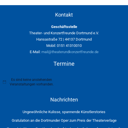
Kontakt
Geschäftsstelle
Theater- und Konzertfreunde Dortmund e.V.
Hansastraße 72 | 44137 Dortmund
Mobil: 0151 41310010
E-Mail:
mail@theaterundkonzertfreunde.de
Termine
Es sind keine anstehenden
H
Veranstaltungen vorhanden.
i
n
w
Nachrichten
e
i
s
Ungewöhnliche Kulisse, spannende Künstlerstories
Gratulation an die Dortmunder Oper zum Preis der Theaterverlage