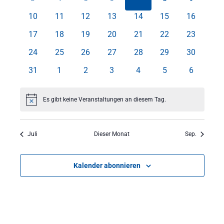
Veranstaltungen
Veranstaltungen
Veranstaltungen
Veranstaltungen
Veranstaltungen
Veranstaltungen
Veranstal
0
0
0
0
0
0
0
10
11
12
13
14
15
16
Veranstaltungen
Veranstaltungen
Veranstaltungen
Veranstaltungen
Veranstaltungen
Veranstaltungen
Veranstal
0
0
0
0
0
0
0
17
18
19
20
21
22
23
Veranstaltungen
Veranstaltungen
Veranstaltungen
Veranstaltungen
Veranstaltungen
Veranstaltungen
Veranstal
0
0
0
0
0
0
0
24
25
26
27
28
29
30
Veranstaltungen
Veranstaltungen
Veranstaltungen
Veranstaltungen
Veranstaltungen
Veranstaltungen
Veranstal
0
0
0
0
0
0
0
31
1
2
3
4
5
6
Veranstaltungen
Veranstaltungen
Veranstaltungen
Veranstaltungen
Veranstaltungen
Veranstaltungen
Veranstal
Es gibt keine Veranstaltungen an diesem Tag.
Hinweis
Juli
Dieser Monat
Sep.
Kalender abonnieren