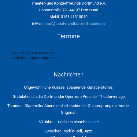
Theater- und Konzertfreunde Dortmund e.V.
Hansastraße 72 | 44137 Dortmund
Mobil: 0151 41310010
E-Mail:
mail@theaterundkonzertfreunde.de
Termine
Es sind keine anstehenden
H
Veranstaltungen vorhanden.
i
n
w
Nachrichten
e
i
s
Ungewöhnliche Kulisse, spannende Künstlerstories
Gratulation an die Dortmunder Oper zum Preis der Theaterverlage
Turandot: Glanzvoller Abend und erfrischender Galaempfang mit Asmik
Grigorian
60 Jahre – und kein bisschen leise
Zwischen Rock’n-Roll, Jazz,