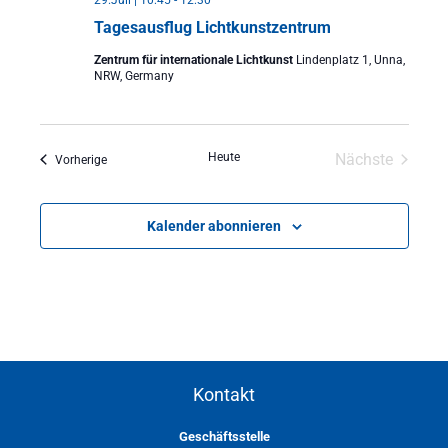
Tagesausflug Lichtkunstzentrum
Zentrum für internationale Lichtkunst
Lindenplatz 1, Unna,
NRW, Germany
Heute
Nächste
Veranstaltungen
Vorherige
Veranstalt
Kalender abonnieren
Kontakt
Geschäftsstelle