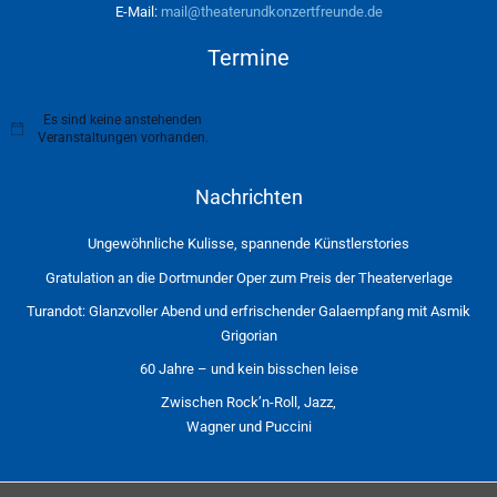
E-Mail:
mail@theaterundkonzertfreunde.de
Termine
Es sind keine anstehenden
H
Veranstaltungen vorhanden.
i
n
w
Nachrichten
e
i
s
Ungewöhnliche Kulisse, spannende Künstlerstories
Gratulation an die Dortmunder Oper zum Preis der Theaterverlage
Turandot: Glanzvoller Abend und erfrischender Galaempfang mit Asmik
Grigorian
60 Jahre – und kein bisschen leise
Zwischen Rock’n-Roll, Jazz,
Wagner und Puccini