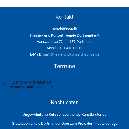
Kontakt
Geschäftsstelle
Theater- und Konzertfreunde Dortmund e.V.
Hansastraße 72 | 44137 Dortmund
Mobil: 0151 41310010
E-Mail:
mail@theaterundkonzertfreunde.de
Termine
Es sind keine anstehenden
H
Veranstaltungen vorhanden.
i
n
w
Nachrichten
e
i
s
Ungewöhnliche Kulisse, spannende Künstlerstories
Gratulation an die Dortmunder Oper zum Preis der Theaterverlage