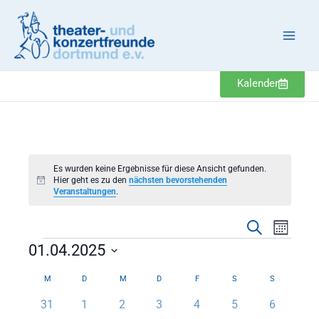
Zum
Inhalt
springen
Kalender
MONTAG
DIENSTAG
MITTWOCH
DONNERSTAG
FREITAG
SAMSTAG
SONNTAG
Veranstaltungen
Es wurden keine Ergebnisse für diese Ansicht gefunden.
Hier geht es zu den
nächsten bevorstehenden
Hinweis
Veranstaltungen
.
Veranstaltung
Veranst
Suche
Monat
Suche
Ansicht
01.04.2025
und
Navigat
Datum
Ansichten,
Kalender
M
D
M
D
F
S
S
wählen.
Navigation
von
0
0
0
0
0
0
0
31
1
2
3
4
5
6
Veranstaltungen