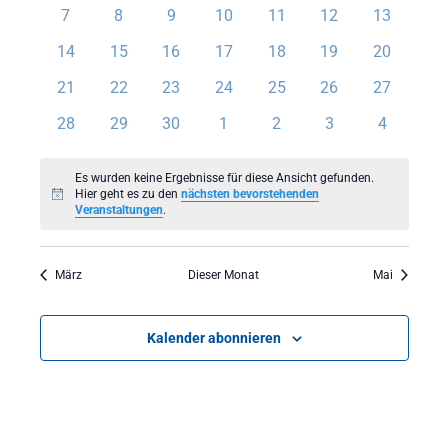
Veranstaltungen
Veranstaltungen
Veranstaltungen
Veranstaltungen
Veranstaltungen
Veranstaltungen
Veranstal
0
0
0
0
0
0
0
7
8
9
10
11
12
13
Veranstaltungen
Veranstaltungen
Veranstaltungen
Veranstaltungen
Veranstaltungen
Veranstaltungen
Veranstal
0
0
0
0
0
0
0
14
15
16
17
18
19
20
Veranstaltungen
Veranstaltungen
Veranstaltungen
Veranstaltungen
Veranstaltungen
Veranstaltungen
Veranstal
0
0
0
0
0
0
0
21
22
23
24
25
26
27
Veranstaltungen
Veranstaltungen
Veranstaltungen
Veranstaltungen
Veranstaltungen
Veranstaltungen
Veranstal
0
0
0
0
0
0
0
28
29
30
1
2
3
4
Veranstaltungen
Veranstaltungen
Veranstaltungen
Veranstaltungen
Veranstaltungen
Veranstaltungen
Veranstal
Es wurden keine Ergebnisse für diese Ansicht gefunden.
Hier geht es zu den
nächsten bevorstehenden
Hinweis
Veranstaltungen
.
März
Dieser Monat
Mai
Kalender abonnieren