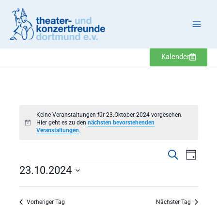
Zum
Inhalt
springen
Kalender
Veranstaltungen
Keine Veranstaltungen für 23.Oktober 2024 vorgesehen.
Hier geht es zu den
nächsten bevorstehenden
Hinweis
Veranstaltungen
.
Veranstaltung
Veranst
Suche
Tag
Suche
Ansicht
23.10.2024
und
Navigat
Datum
Ansichten,
wählen.
Navigation
Vorheriger Tag
Nächster Tag