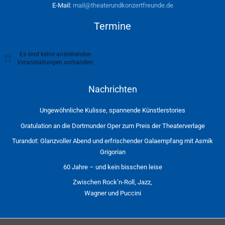
E-Mail:
mail@theaterundkonzertfreunde.de
Termine
Es sind keine anstehenden
H
Veranstaltungen vorhanden.
i
n
w
Nachrichten
e
i
s
Ungewöhnliche Kulisse, spannende Künstlerstories
Gratulation an die Dortmunder Oper zum Preis der Theaterverlage
Turandot: Glanzvoller Abend und erfrischender Galaempfang mit Asmik
Grigorian
60 Jahre – und kein bisschen leise
Zwischen Rock’n-Roll, Jazz,
Wagner und Puccini